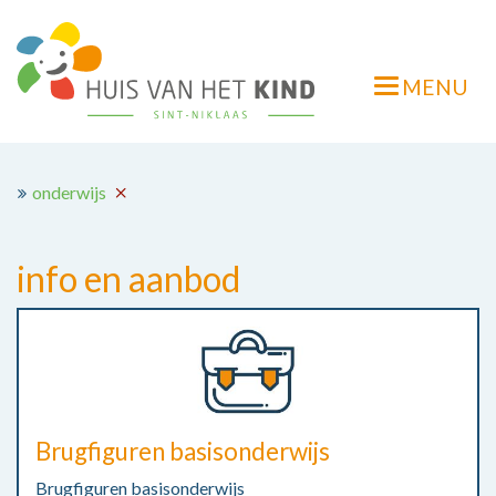
Overslaan
en
naar
MENU
de
Navigatie
inhoud
wisselen
gaan
onderwijs
info en aanbod
Brugfiguren basisonderwijs
Brugfiguren basisonderwijs