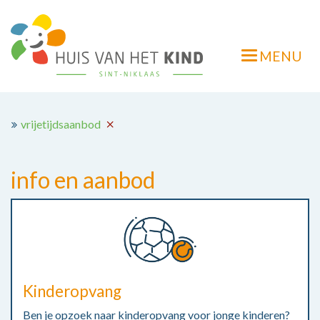
Overslaan
en
naar
MENU
de
Navigatie
inhoud
wisselen
gaan
vrijetijdsaanbod
info en aanbod
Kinderopvang
Ben je opzoek naar kinderopvang voor jonge kinderen?