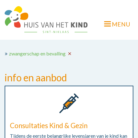
Overslaan
en
naar
MENU
de
Navigatie
inhoud
wisselen
gaan
zwangerschap en bevalling
info en aanbod
Consultaties Kind & Gezin
Tijdens de eerste belangrijke levensjaren van je kind kan