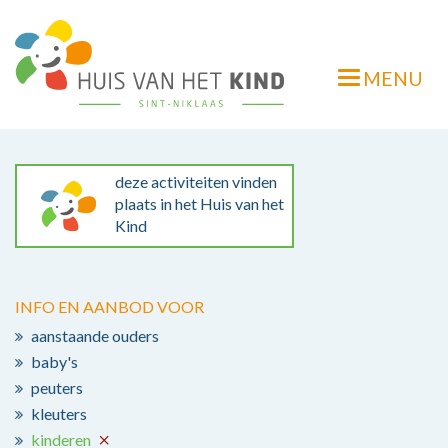
Overslaan
en
naar
MENU
de
Navigatie
inhoud
wisselen
gaan
deze activiteiten vinden
plaats in het Huis van het
Kind
INFO EN AANBOD VOOR
aanstaande ouders
baby's
peuters
kleuters
kinderen