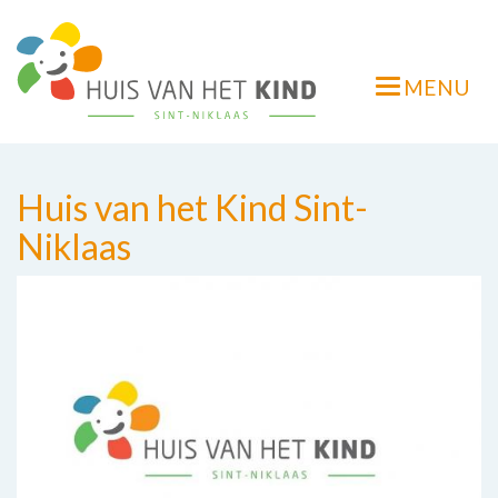
Overslaan
en
naar
MENU
de
Navigatie
inhoud
wisselen
gaan
Huis van het Kind Sint-
Niklaas