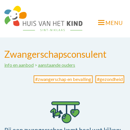
Overslaan
en
naar
MENU
de
Navigatie
inhoud
wisselen
gaan
Zwangerschapsconsulent
info en aanbod
>
aanstaande ouders
zwangerschap en bevalling
gezondheid
Bij een zwangerschap komt heel wat kijken: