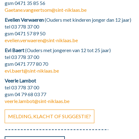
gsm 0471 35 85 56
Gaetane.vangeertsom@sint-niklaas.be
Evelien Verwaeren
(Ouders met kinderen jonger dan 12 jaar)
tel 03 778 37 00
gsm 0471 57 89 50
evelien.verwaeren@sint-niklaas.be
Evi Baert
(Ouders met jongeren van 12 tot 25 jaar)
tel 03 778 37 00
gsm 0471 777 80 70
evi.baert@sint-niklaas.be
Veerle Lambot
tel
03 778 37 00
gsm
04 79 68 03 77
veerle.lambot@sint-niklaas.be
MELDING, KLACHT OF SUGGESTIE?