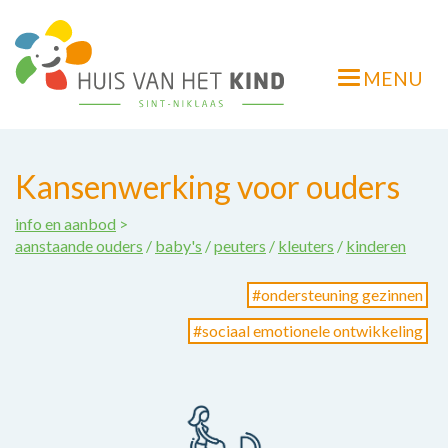
Overslaan
en
naar
MENU
de
Navigatie
inhoud
wisselen
gaan
Kansenwerking voor ouders
info en aanbod
>
aanstaande ouders
baby's
peuters
kleuters
kinderen
ondersteuning gezinnen
sociaal emotionele ontwikkeling