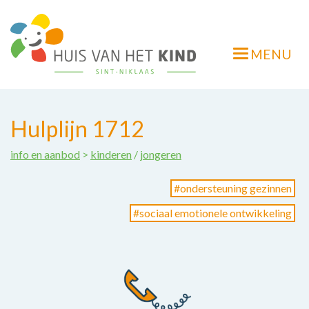
Overslaan
en
naar
MENU
de
Navigatie
inhoud
wisselen
gaan
Hulplijn 1712
info en aanbod
>
kinderen
jongeren
ondersteuning gezinnen
sociaal emotionele ontwikkeling